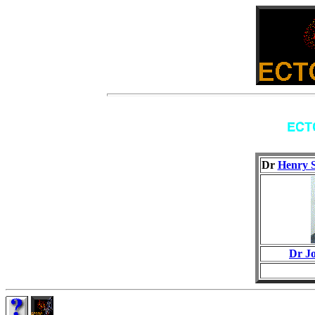
Dr
Henry S
Dr J